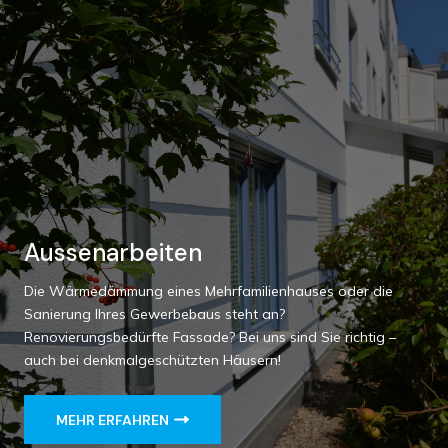
Aussenarbeiten
Die Wärmedämmung eines Mehrfamilienhauses oder die
Sanierung Ihres Gewerbebaus steht an?
Renovierungsbedürfte Fassade? Bei uns sind Sie richtig –
auch bei denkmalgeschützten Häusern!
MEHR ERFAHREN