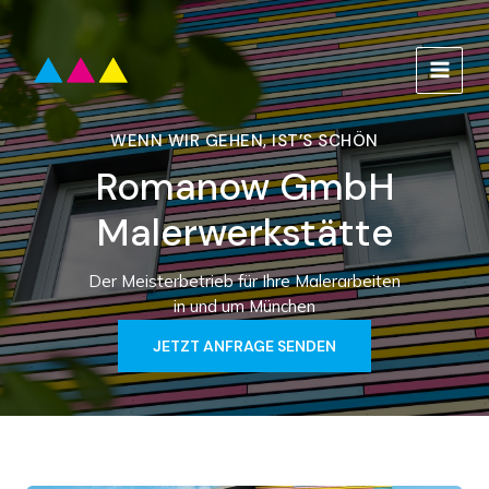
Zum
Inhalt
springen
MAIN
MEN
WENN WIR GEHEN, IST’S SCHÖN
Romanow GmbH
Malerwerkstätte
Der Meisterbetrieb für Ihre Malerarbeiten
in und um München
JETZT ANFRAGE SENDEN