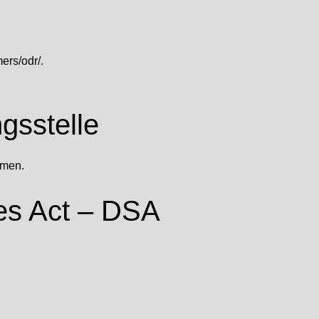
ers/odr/
.
gs­stelle
hmen.
ces Act – DSA