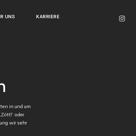
R UNS
KARRIERE
n
iten in und um
öttl“ oder
ung wir sehr