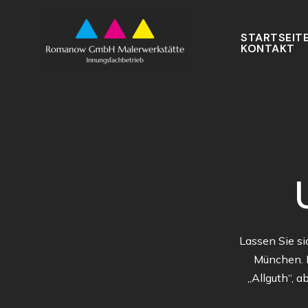
Zum
Inhalt
STARTSEIT
springen
KONTAKT
Lassen Sie si
München. 
„Allguth“, 